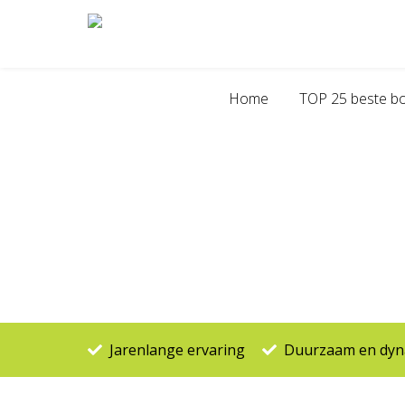
Home
TOP 25 beste bo
Projecten
Jarenlange ervaring
Duurzaam en dyna