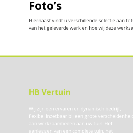
Foto’s
Hiernaast vindt u verschillende selectie aan fo
van het geleverde werk en hoe wij deze werkz
HB Vertuin
Wij zijn een ervaren en dynamisch bedrijf,
flexibel inzetbaar bij een grote verscheidenhei
aan werkzaamheden aan uw tuin. Het
aanleggen van een complete tuin, het