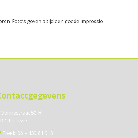
oeren. Foto’s geven altijd een goede impressie
Contactgegevens
Vennestraat 50 H
161 LE Lisse
Freek: 06 – 439 81 913