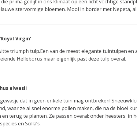
 die prima gedijt in ons klimaat op een licht vochtige standp
lauwe stervormige bloemen. Mooi in border met Nepeta, al
‘Royal Virgin’
itte triumph tulp.Een van de meest elegante tuintulpen en al
eiende Helleborus maar eigenlijk past deze tulp overal.
hus elwesii
gewasje dat in geen enkele tuin mag ontbreken! Sneeuwklokj
nd, waar ze al snel enorme pollen maken, die na de bloei 
n en terug te planten. Ze passen overal: onder heesters, in
pecies en Scilla’s.