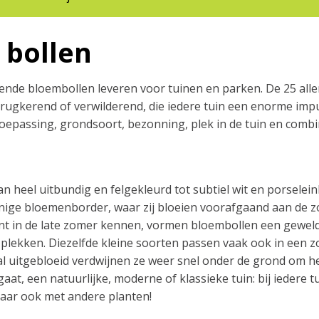
 bollen
de bloembollen leveren voor tuinen en parken. De 25 allerb
rugkerend of verwilderend, die iedere tuin een enorme impu
oepassing, grondsoort, bezonning, plek in de tuin en comb
an heel uitbundig en felgekleurd tot subtiel wit en porselein
onnige bloemenborder, waar zij bloeien voorafgaand aan de z
t in de late zomer kennen, vormen bloembollen een geweldi
plekken. Diezelfde kleine soorten passen vaak ook in een z
 uitgebloeid verdwijnen ze weer snel onder de grond om het 
at, een natuurlijke, moderne of klassieke tuin: bij iedere t
maar ook met andere planten!