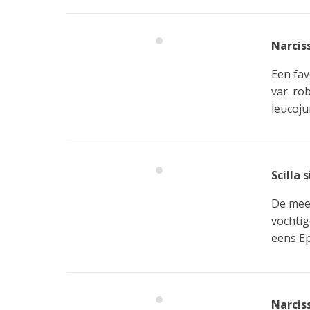
Narciss
Een fav
var. ro
leucoju
Scilla 
De mees
vochtig
eens E
Narciss