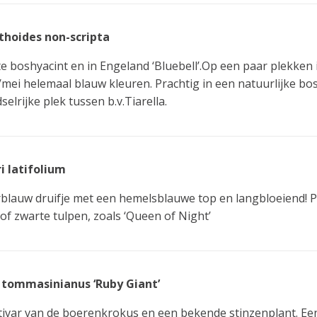
thoides non-scripta
e boshyacint en in Engeland ‘Bluebell’.Op een paar plekken 
l/mei helemaal blauw kleuren. Prachtig in een natuurlijke bo
selrijke plek tussen b.v.Tiarella.
i latifolium
lauw druifje met een hemelsblauwe top en langbloeiend! Pla
of zwarte tulpen, zoals ‘Queen of Night’
 tommasinianus ‘Ruby Giant’
tivar van de boerenkrokus en een bekende stinzenplant. Ee