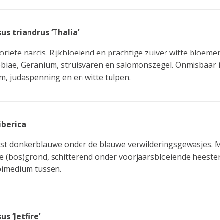
us triandrus ‘Thalia’
oriete narcis. Rijkbloeiend en prachtige zuiver witte bloem
bbiae, Geranium, struisvaren en salomonszegel. Onmisbaar i
m, judaspenning en en witte tulpen.
siberica
t donkerblauwe onder de blauwe verwilderingsgewasjes. Moo
e (bos)grond, schitterend onder voorjaarsbloeiende heeste
pimedium tussen.
us ‘Jetfire’