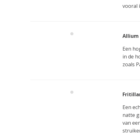
vooral 
Allium 
Een hog
in de h
zoals 
Fritill
Een ech
natte g
van een
struike