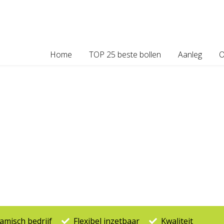
Home
TOP 25 beste bollen
Aanleg
O
e bollen
misch bedrijf
Flexibel inzetbaar
Kwaliteit