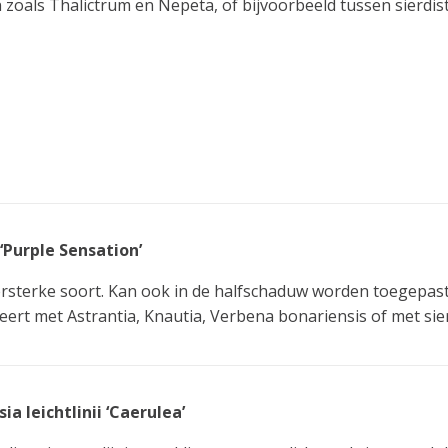
 zoals Thalictrum en Nepeta, of bijvoorbeeld tussen sierdist
‘Purple Sensation’
ersterke soort. Kan ook in de halfschaduw worden toegepas
ert met Astrantia, Knautia, Verbena bonariensis of met sie
a leichtlinii ‘Caerulea’