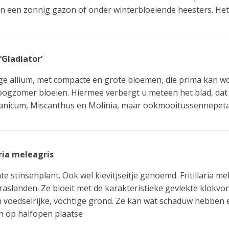
in een zonnig gazon of onder winterbloeiende heesters. Het i
‘Gladiator’
e allium, met compacte en grote bloemen, die prima kan wo
oogzomer bloeien. Hiermee verbergt u meteen het blad, dat
Panicum, Miscanthus en Molinia, maar ookmooitussennepeta
aria meleagris
te stinsenplant. Ook wel kievitjseitje genoemd. Fritillaria 
raslanden. Ze bloeit met de karakteristieke gevlekte klokvo
 voedselrijke, vochtige grond. Ze kan wat schaduw hebben 
n op halfopen plaatse