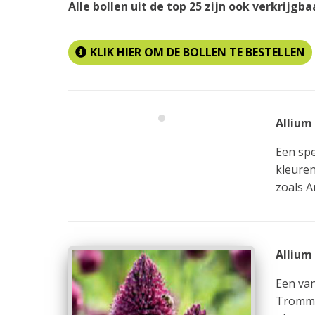
Alle bollen uit de top 25 zijn ook verkrijgba
KLIK HIER OM DE BOLLEN TE BESTELLEN
Allium
Een spe
kleuren
zoals A
Allium
Een van
Trommel