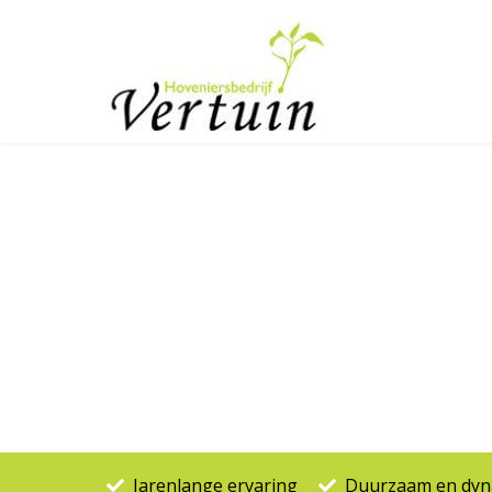
TOP 25 best
Jarenlange ervaring
Duurzaam en dyna