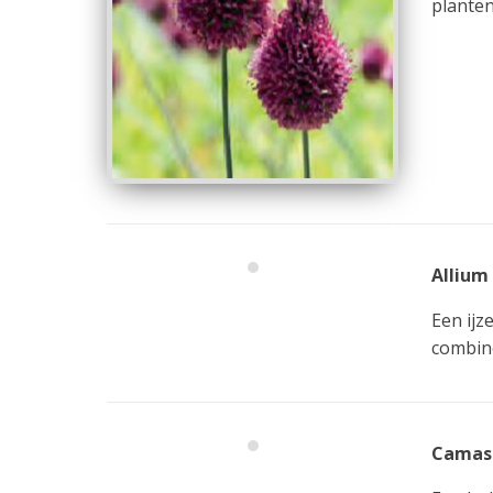
planten
Allium 
Een ijz
combine
Camassi