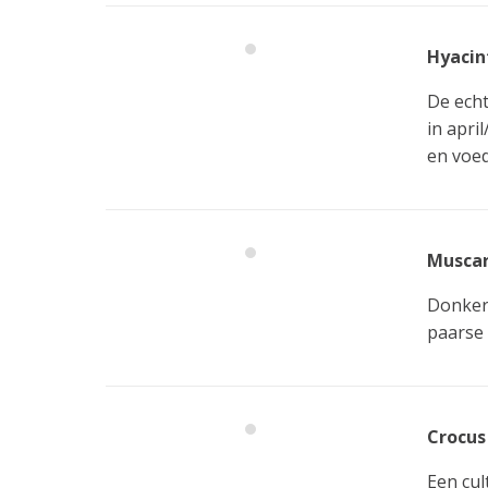
Hyacin
De echt
in apri
en voed
Muscar
Donkerb
paarse 
Crocus
Een cul