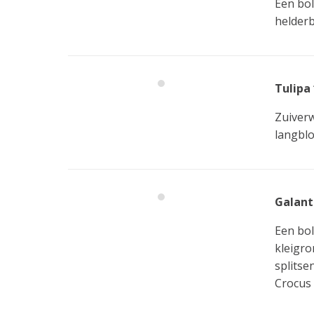
Een bol
helderb
Tulipa 
Zuiverw
langblo
Galant
Een bol
kleigro
splitse
Crocus s